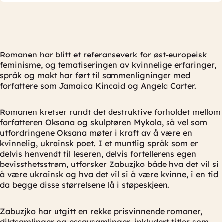
Romanen har blitt et referanseverk for øst-europeisk
feminisme, og tematiseringen av kvinnelige erfaringer,
språk og makt har ført til sammenligninger med
forfattere som Jamaica Kincaid og Angela Carter.
Romanen kretser rundt det destruktive forholdet mellom
forfatteren Oksana og skulptøren Mykola, så vel som
utfordringene Oksana møter i kraft av å være en
kvinnelig, ukrainsk poet. I et muntlig språk som er
delvis henvendt til leseren, delvis fortellerens egen
bevissthetsstrøm, utforsker Zabuzjko både hva det vil si
å være ukrainsk og hva det vil si å være kvinne, i en tid
da begge disse størrelsene lå i støpeskjeen.
Zabuzjko har utgitt en rekke prisvinnende romaner,
diktsamlinger og essaysamlinger, inkludert titler som