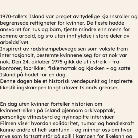
1970-tallets Island var preget av tydelige kjønnsroller og
begrensede rettigheter for kvinner. De fleste hadde
ansvaret for hus og barn, tjente mindre enn menn for
samme arbeid, og sto uten innflytelse i store deler av
arbeidslivet.
Inspirert av rødstrømpebevegelsen som vokste frem
internasjonalt, bestemte kvinnene seg for at nok var
nok. Den 24. oktober 1975 gikk de ut i streik – fra
kontorer, fabrikker, fiskemottak og kjøkken – og satte
Island på hodet for en dag.
Denne dagen ble et historisk vendepunkt og inspirerte
likestillingskampen langt utover Islands grenser.
En dag uten kvinner forteller historien om
kvinnestreiken på Island gjennom arkivopptak,
personlige vitnesbyrd og nyinnspilte intervjuer.
Filmen viser hvordan solidaritet, humor og handlekraft
kunne endre et helt samfunn – og minner oss om hvor
mye som fortsatt står på spill i kampen for likelønn og