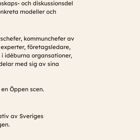
skaps- och diskussionsdel
onkreta modeller och
tschefer, kommunchefer av
 experter, företagsledare,
i idéburna organsationer,
delar med sig av sina
 en Öppen scen.
tiv av Sveriges
gen.