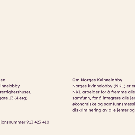
sse
Om Norges Kvinnelobby
innelobby
Norges kvinnelobby (NKL) er e
ettighetshuset,
NKL arbeider for å fremme alle 
ate 13 (4.etg)
samfunn, for å integrere alle je
økonomiske og samfunnsmessige 
diskriminering av alle jenter og
sjonsnummer 913 423 410