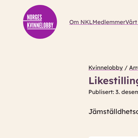
Om NKL
Medlemmer
Vårt
Kvinnelobby
/
Ar
Likestill
Publisert: 3. des
Jämställdhetsd