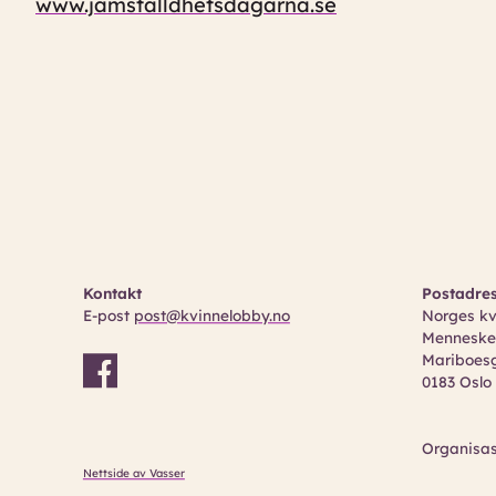
www.jamstalldhetsdagarna.se
Kontakt
Postadre
E-post
post@kvinnelobby.no
Norges kv
Mennesker
Mariboesg
0183 Oslo
Organisa
Nettside av Vasser