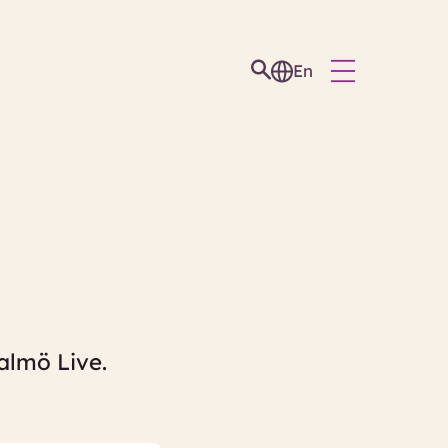
En
almö Live.