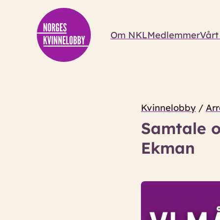
Om NKL
Medlemmer
Vårt
Kvinnelobby
/
Ar
Samtale o
Ekman