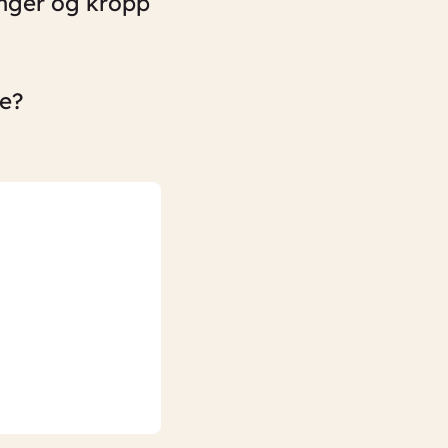
enger og kropp
se?