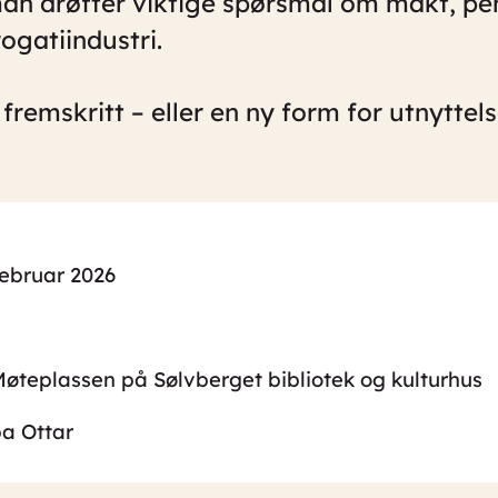
an drøfter viktige spørsmål om makt, p
rogatiindustri.
 fremskritt – eller en ny form for utnyttel
februar 2026
øteplassen på Sølvberget bibliotek og kulturhus
a Ottar