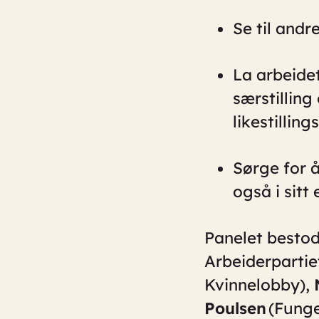
Se til andr
La arbeidet
særstilling
likestillin
Sørge for å
også i sitt 
Panelet bestod
Arbeiderpartie
Kvinnelobby),
Poulsen
(Funge