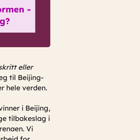
kritt eller
g til Beijing-
ver hele verden.
nner i Beijing,
ge tilbakeslag i
renaen. Vi
arbeid for