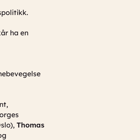
politikk.
kår ha en
nnebevegelse
nt,
Norges
Oslo),
Thomas
og