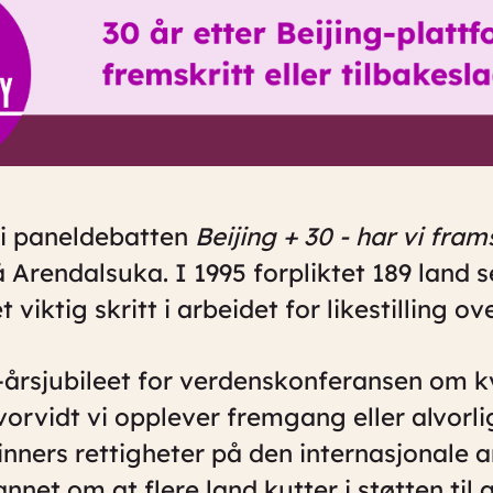
i i paneldebatten
Beijing + 30 - har vi frams
 Arendalsuka. I 1995 forpliktet 189 land se
 viktig skritt i arbeidet for likestilling o
-årsjubileet for verdenskonferansen om kvi
vorvidt vi opplever fremgang eller alvorli
nners rettigheter på den internasjonale a
nnet om at flere land kutter i støtten til 