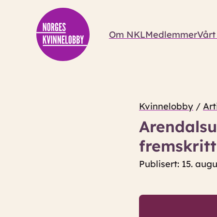
Om NKL
Medlemmer
Vårt
Kvinnelobby
/
Art
Arendalsuk
fremskritt
Publisert: 15. aug