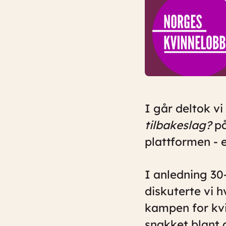
I går deltok v
tilbakeslag?
på
plattformen - et
I anledning 30
diskuterte vi h
kampen for kvi
snakket blant a