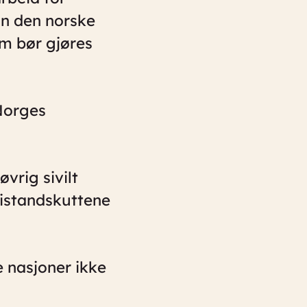
dan den norske
om bør gjøres
Norges
vrig sivilt
istandskuttene
e nasjoner ikke