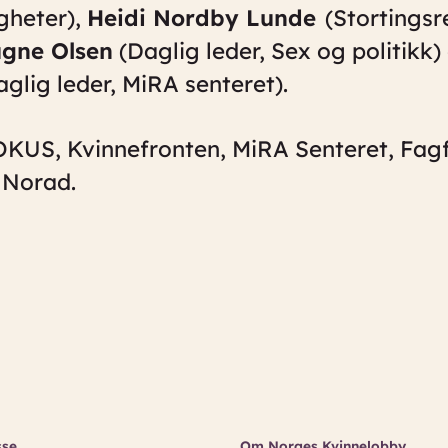
gheter),
Heidi Nordby Lunde
(Stortingsr
ugne Olsen
(Daglig leder, Sex og politikk)
glig leder, MiRA senteret).
FOKUS, Kvinnefronten, MiRA Senteret, Fag
g Norad.
sse
Om Norges Kvinnelobby