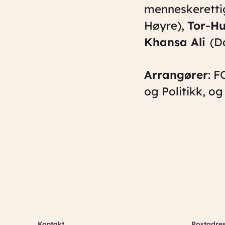
menneskeretti
Høyre),
Tor-H
Khansa Ali
(Da
Arrangører
: 
og Politikk, o
Kontakt
Postadre