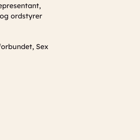
epresentant,
 og ordstyrer
forbundet, Sex