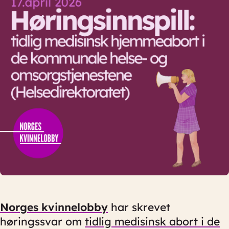
Norges kvinnelobby
har skrevet
høringssvar om
tidlig medisinsk abort i de