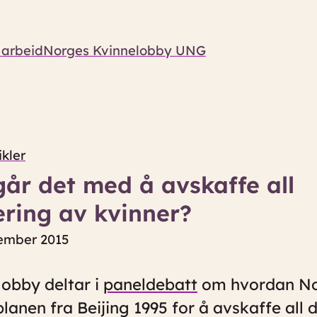
 arbeid
Norges Kvinnelobby UNG
ikler
år det med å avskaffe all
ering av kvinner?
tember 2015
obby deltar i
paneldebatt
om hvordan No
anen fra Beijing 1995 for å avskaffe all 