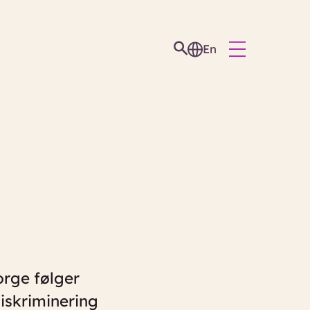
En
rge følger
diskriminering