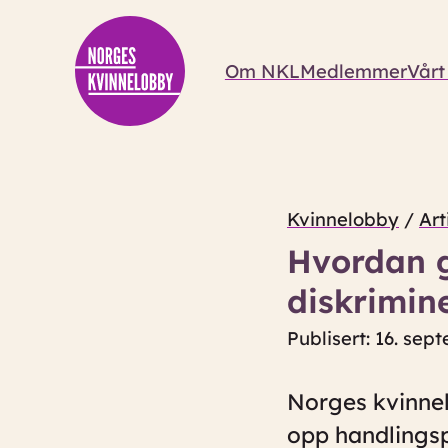
Om NKL
Medlemmer
Vårt
Kvinnelobby
/
Art
Hvordan g
diskrimin
Publisert: 16. sep
Norges kvinnel
opp handlingspl