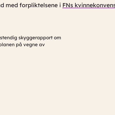
åd med forpliktelsene i
FNs kvinnekonven
lvstendig skyggerapport om
splanen på vegne av