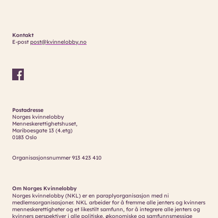
Kontakt
E-post
post@kvinnelobby.no
Postadresse
Norges kvinnelobby
Menneskerettighetshuset,
Mariboesgate 13 (4.etg)
0183 Oslo
Organisasjonsnummer 913 423 410
Om Norges Kvinnelobby
Norges kvinnelobby (NKL) er en paraplyorganisasjon med ni
medlemsorganisasjoner. NKL arbeider for å fremme alle jenters og kvinners
menneskerettigheter og et likestilt samfunn, for å integrere alle jenters og
kvinners perspektiver i alle politiske, økonomiske og samfunnsmessige