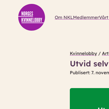
Om NKL
Medlemmer
Vårt
Kvinnelobby
/
Art
Utvid sel
Publisert: 7. nov