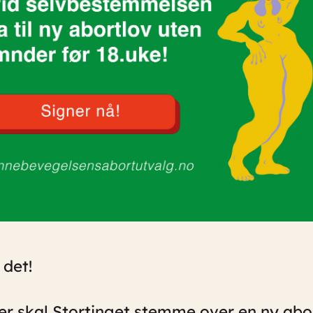
 det!
r skal Stortinget stemme over en ny abor