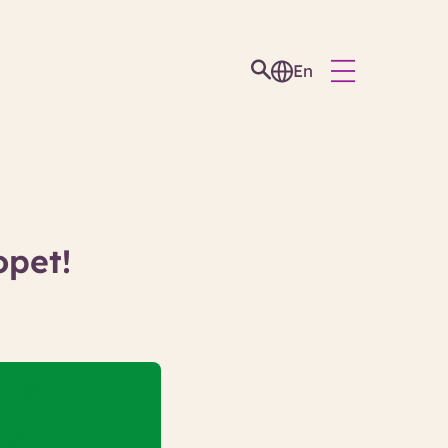
En
opet!