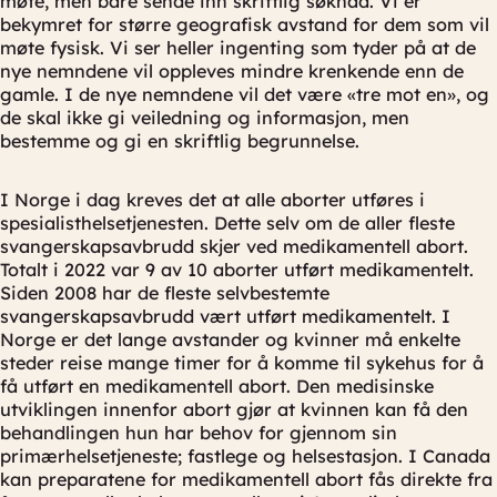
møte, men bare sende inn skriftlig søknad. Vi er
bekymret for større geografisk avstand for dem som vil
møte fysisk. Vi ser heller ingenting som tyder på at de
nye nemndene vil oppleves mindre krenkende enn de
gamle. I de nye nemndene vil det være «tre mot en», og
de skal ikke gi veiledning og informasjon, men
bestemme og gi en skriftlig begrunnelse.
I Norge i dag kreves det at alle aborter utføres i
spesialisthelsetjenesten. Dette selv om de aller fleste
svangerskapsavbrudd skjer ved medikamentell abort.
Totalt i 2022 var 9 av 10 aborter utført medikamentelt.
Siden 2008 har de fleste selvbestemte
svangerskapsavbrudd vært utført medikamentelt. I
Norge er det lange avstander og kvinner må enkelte
steder reise mange timer for å komme til sykehus for å
få utført en medikamentell abort. Den medisinske
utviklingen innenfor abort gjør at kvinnen kan få den
behandlingen hun har behov for gjennom sin
primærhelsetjeneste; fastlege og helsestasjon. I Canada
kan preparatene for medikamentell abort fås direkte fra