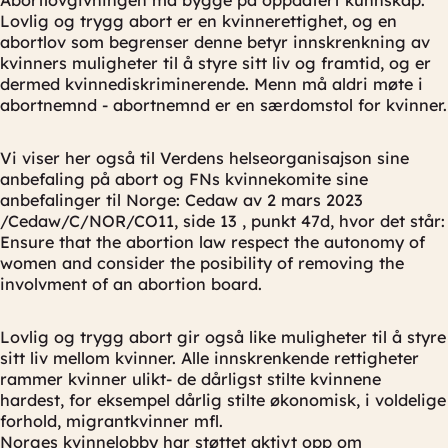
Abortlovgivningen må bygge på oppdatert kunnskap.
Lovlig og trygg abort er en kvinnerettighet, og en
abortlov som begrenser denne betyr innskrenkning av
kvinners muligheter til å styre sitt liv og framtid, og er
dermed kvinnediskriminerende. Menn må aldri møte i
abortnemnd - abortnemnd er en særdomstol for kvinner.
Vi viser her også til Verdens helseorganisajson sine
anbefaling på abort og FNs kvinnekomite sine
anbefalinger til Norge: Cedaw av 2 mars 2023
/Cedaw/C/NOR/CO11, side 13 , punkt 47d, hvor det står:
Ensure that the abortion law respect the autonomy of
women and consider the posibility of removing the
involvment of an abortion board.
Lovlig og trygg abort gir også like muligheter til å styre
sitt liv mellom kvinner. Alle innskrenkende rettigheter
rammer kvinner ulikt- de dårligst stilte kvinnene
hardest, for eksempel dårlig stilte økonomisk, i voldelige
forhold, migrantkvinner mfl.
Norges kvinnelobby har støttet aktivt opp om