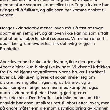
gjennomføre svangerskapet eller ikke. Ingen kvinne bør
tvinges til å fullføre, og alle barn bør komme ønsket til
verden.
Norges kvinnelobby mener loven må slå fast at trygg
abort er en rettighet, og at loven ikke kan ha som uttalt
mål at antall aborter skal reduseres. Vi mener retten til
abort bør grunnlovsfestes, slik det nylig er gjort i
Frankrike.
Abortloven bør bruke ordet kvinne, ikke den gravide.
Abort gjelder kun biologiske kvinner. Vi viser til kritikken
fra FN på kjønnsnøytraliteten Norge bruker i språket i
lover o.l. Slik usynligjøres at saken dreier seg om
diskriminering eller frigjøring av kvinner, og at
abortkampen henger sammen med kamp om også
andre kvinnerettigheter. Usynliggjøring er en
hersketeknikk. Den håndfull juridiske menn som blir
gravide bør absolutt sikres rett til abort etter loven, men
på andre måter enn gjennom usynliggjøring av kvinner.