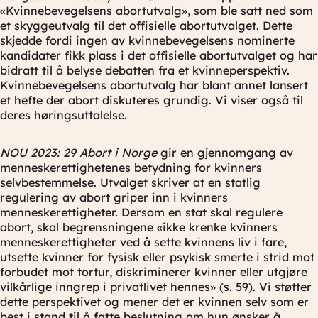
«Kvinnebevegelsens abortutvalg», som ble satt ned som
et skyggeutvalg til det offisielle abortutvalget. Dette
skjedde fordi ingen av kvinnebevegelsens nominerte
kandidater fikk plass i det offisielle abortutvalget og har
bidratt til å belyse debatten fra et kvinneperspektiv.
Kvinnebevegelsens abortutvalg har blant annet lansert
et hefte der abort diskuteres grundig. Vi viser også til
deres høringsuttalelse.
NOU 2023: 29 Abort i Norge
gir en gjennomgang av
menneskerettighetenes betydning for kvinners
selvbestemmelse. Utvalget skriver at en statlig
regulering av abort griper inn i kvinners
menneskerettigheter. Dersom en stat skal regulere
abort, skal begrensningene «ikke krenke kvinners
menneskerettigheter ved å sette kvinnens liv i fare,
utsette kvinner for fysisk eller psykisk smerte i strid mot
forbudet mot tortur, diskriminerer kvinner eller utgjøre
vilkårlige inngrep i privatlivet hennes» (s. 59). Vi støtter
dette perspektivet og mener det er kvinnen selv som er
best i stand til å fatte beslutning om hun ønsker å