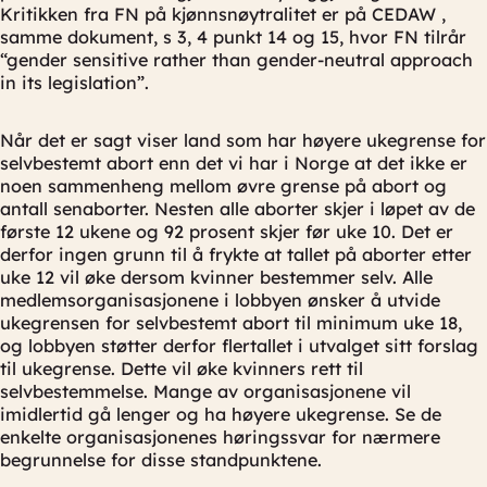
Kritikken fra FN på kjønnsnøytralitet er på CEDAW ,
samme dokument, s 3, 4 punkt 14 og 15, hvor FN tilrår
“gender sensitive rather than gender-neutral approach
in its legislation”.
Når det er sagt viser land som har høyere ukegrense for
selvbestemt abort enn det vi har i Norge at det ikke er
noen sammenheng mellom øvre grense på abort og
antall senaborter. Nesten alle aborter skjer i løpet av de
første 12 ukene og 92 prosent skjer før uke 10. Det er
derfor ingen grunn til å frykte at tallet på aborter etter
uke 12 vil øke dersom kvinner bestemmer selv. Alle
medlemsorganisasjonene i lobbyen ønsker å utvide
ukegrensen for selvbestemt abort til minimum uke 18,
og lobbyen støtter derfor flertallet i utvalget sitt forslag
til ukegrense. Dette vil øke kvinners rett til
selvbestemmelse. Mange av organisasjonene vil
imidlertid gå lenger og ha høyere ukegrense. Se de
enkelte organisasjonenes høringssvar for nærmere
begrunnelse for disse standpunktene.