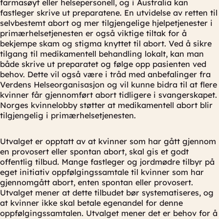
farmasøyt eller helsepersonell, og i Australia kan
fastleger skrive ut preparatene. En utvidelse av retten til
selvbestemt abort og mer tilgjengelige hjelpetjenester i
primærhelsetjenesten er også viktige tiltak for å
bekjempe skam og stigma knyttet til abort. Ved å sikre
tilgang til medikamentell behandling lokalt, kan man
både skrive ut preparatet og følge opp pasienten ved
behov. Dette vil også være i tråd med anbefalinger fra
Verdens Helseorganisasjon og vil kunne bidra til at flere
kvinner får gjennomført abort tidligere i svangerskapet.
Norges kvinnelobby støtter at medikamentell abort blir
tilgjengelig i primærhelsetjenesten.
Utvalget er opptatt av at kvinner som har gått gjennom
en provosert eller spontan abort, skal gis et godt
offentlig tilbud. Mange fastleger og jordmødre tilbyr på
eget initiativ oppfølgingssamtale til kvinner som har
gjennomgått abort, enten spontan eller provosert.
Utvalget mener at dette tilbudet bør systematiseres, og
at kvinner ikke skal betale egenandel for denne
oppfølgingssamtalen. Utvalget mener det er behov for å