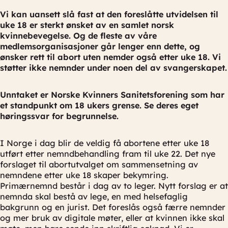
Vi kan uansett slå fast at den foreslåtte utvidelsen til
uke 18 er sterkt ønsket av en samlet norsk
kvinnebevegelse. Og de fleste av våre
medlemsorganisasjoner går lenger enn dette, og
ønsker rett til abort uten nemder også etter uke 18. Vi
støtter ikke nemnder under noen del av svangerskapet.
Unntaket er Norske Kvinners Sanitetsforening som har
et standpunkt om 18 ukers grense. Se deres eget
høringssvar for begrunnelse.
I Norge i dag blir de veldig få abortene etter uke 18
utført etter nemndbehandling fram til uke 22. Det nye
forslaget til abortutvalget om sammensetning av
nemndene etter uke 18 skaper bekymring.
Primærnemnd består i dag av to leger. Nytt forslag er at
nemnda skal bestå av lege, en med helsefaglig
bakgrunn og en jurist. Det foreslås også færre nemnder
og mer bruk av digitale møter, eller at kvinnen ikke skal