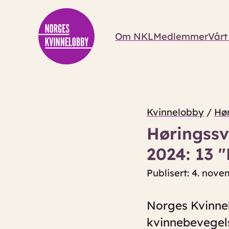
Om NKL
Medlemmer
Vårt
Kvinnelobby
/
Hør
Høringssv
2024: 13 "
Publisert: 4. nov
Norges Kvinnel
kvinnebevegels