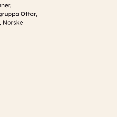
nner,
gruppa Ottar,
, Norske