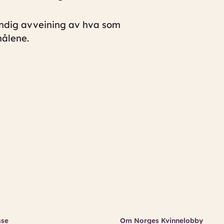
rundig avveining av hva som
målene.
sse
Om Norges Kvinnelobby