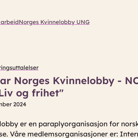
 arbeid
Norges Kvinnelobby UNG
ingsuttalelser
ar Norges Kvinnelobby - N
Liv og frihet"
ember 2024
obby er en paraplyorganisasjon for nors
e. Våre medlemsorganisasjoner er: Inter