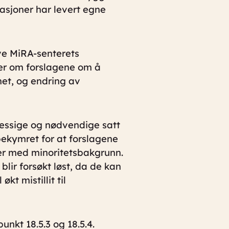
asjoner har levert egne
ve MiRA-senterets
ger om forslagene om å
et, og endring av
messige og nødvendige satt
ekymret for at forslagene
ner med minoritetsbakgrunn.
lir forsøkt løst, da de kan
kt mistillit til
unkt 18.5.3 og 18.5.4.