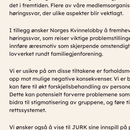
det i fremtiden. Flere av våre medlemsorganis
høringssvar, der ulike aspekter blir vektlagt.
I tillegg ønsker Norges Kvinnelobby å fremhe
høringssvar, som reiser viktige problemstillin
innføre æresmotiv som skjerpende omstendigh
lovverket rundt familiegjenforening.
Vi er usikre på om disse tiltakene er forholds
opp mot mulige negative konsekvenser. Vi er b
kan føre til økt forskjellsbehandling av perso
Dette kan potensielt forverre problemene som b
bidra til stigmatisering av gruppene, og føre til ø
rettssystemet.
Vi ønsker også å vise til JURK sine innspill på p