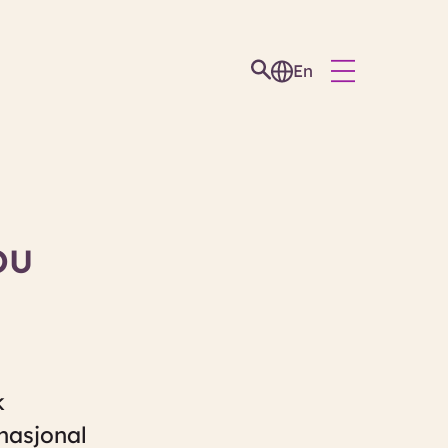
En
OU
k
nasjonal